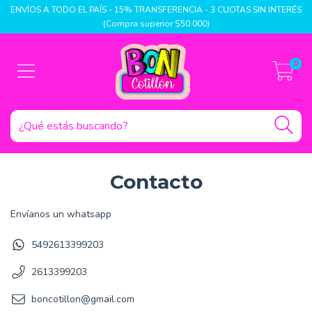
ENVÍOS A TODO EL PAÍS - 15% TRANSFERENCIA - 3 CUOTAS SIN INTERÉS
(Compra superior $50.000)
0
Contacto
Envíanos un whatsapp
5492613399203
2613399203
boncotillon@gmail.com