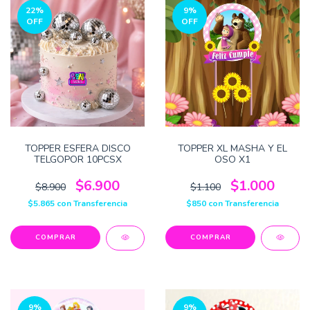
22
%
9
%
OFF
OFF
TOPPER ESFERA DISCO
TOPPER XL MASHA Y EL
TELGOPOR 10PCSX
OSO X1
$6.900
$1.000
$8.900
$1.100
$5.865
con
Transferencia
$850
con
Transferencia
9
%
9
%