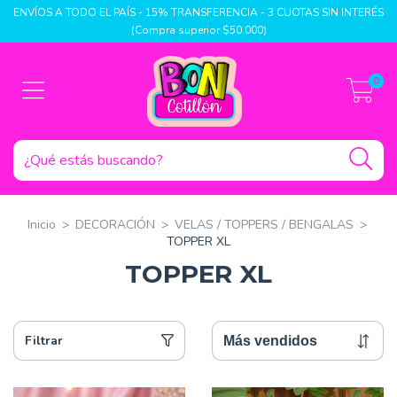
ENVÍOS A TODO EL PAÍS - 15% TRANSFERENCIA - 3 CUOTAS SIN INTERÉS
(Compra superior $50.000)
0
Inicio
>
DECORACIÓN
>
VELAS / TOPPERS / BENGALAS
>
TOPPER XL
TOPPER XL
Filtrar