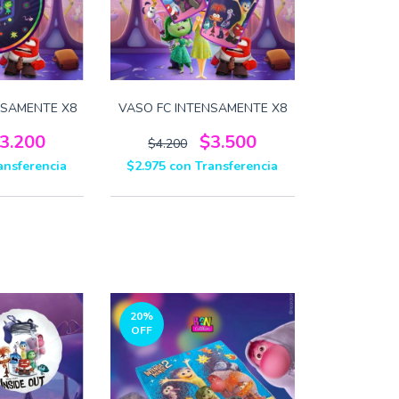
NSAMENTE X8
VASO FC INTENSAMENTE X8
3.200
$3.500
$4.200
ansferencia
$2.975
con
Transferencia
20
%
OFF