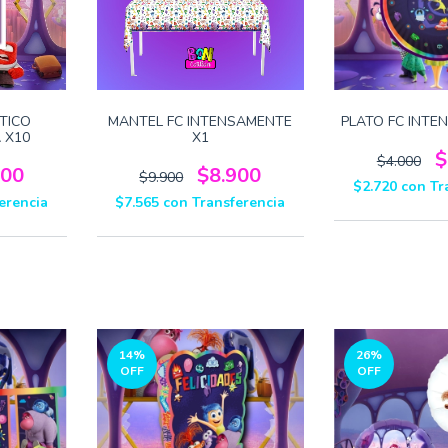
TICO
MANTEL FC INTENSAMENTE
PLATO FC INTE
 X10
X1
$
$4.000
600
$8.900
$9.900
$2.720
con
Tr
erencia
$7.565
con
Transferencia
14
%
26
%
OFF
OFF