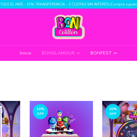
TODO EL PAÍS - 15% TRANSFERENCIA - 3 CUOTAS SIN INTERÉS (Compra superio
Inicio
BONGLAMOUR
BONFEST
10
%
20
%
OFF
OFF