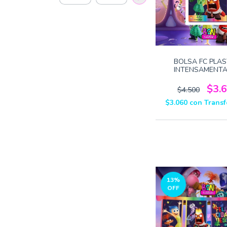
BOLSA FC PLAS
INTENSAMENTA
$3.
$4.500
$3.060
con
Transf
13
%
OFF