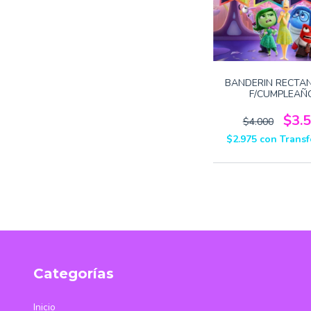
BANDERIN RECTA
F/CUMPLEAÑ
INTENSAMENT
$3.
$4.000
$2.975
con
Transf
Categorías
Inicio