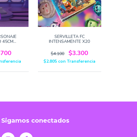
RSONAJE
SERVILLETA FC
 45CM
INTENSAMENTE X20
ENTE X1
$700
$3.300
$4.100
nsferencia
$2.805
con
Transferencia
Sigamos conectados