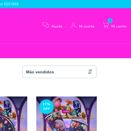
r $50.000)
0
Ayuda
Mi cuenta
Mi carrito
17
%
OFF