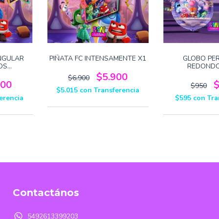
NGULAR
PIÑATA FC INTENSAMENTE X1
GLOBO PE
OS
REDONDO
E X1
INTENSAM
$5.900
$6.900
500
$950
$5.015
con
Transferencia
erencia
$595
con
Tra
Contactános
5492613399203