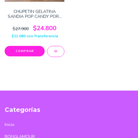
CHUPETIN GELATINA
SANDIA POP CANDY PORT
30U 390G X1
$24.800
$27.900
$21.080
con
Transferencia
Categorías
Inicio
BONGLAMOUR