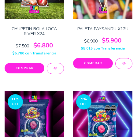
CHUPETIN BOLA LOCA
PALETA PAYSANDU X12U
RIVER X24
$5.900
$6.900
$6.800
$7.500
$5.015
con
Transferencia
$5.780
con
Transferencia
11
%
9
%
OFF
OFF