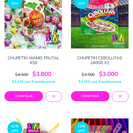
OFF
OFF
CHUPETIN WAMIS FRUTAL
CHUPETIN CEBOLLITAS
X50
240GR X1
$3.800
$3.000
$4.500
$3.500
$3.230
con
Transferencia
$2.550
con
Transferencia
11
%
12
%
OFF
OFF