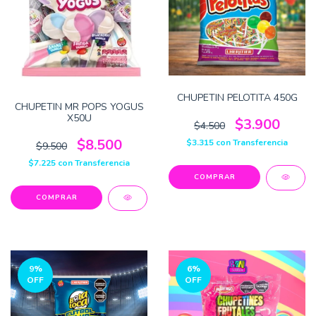
CHUPETIN PELOTITA 450G
CHUPETIN MR POPS YOGUS
X50U
$3.900
$4.500
$8.500
$3.315
con
Transferencia
$9.500
$7.225
con
Transferencia
9
%
6
%
OFF
OFF