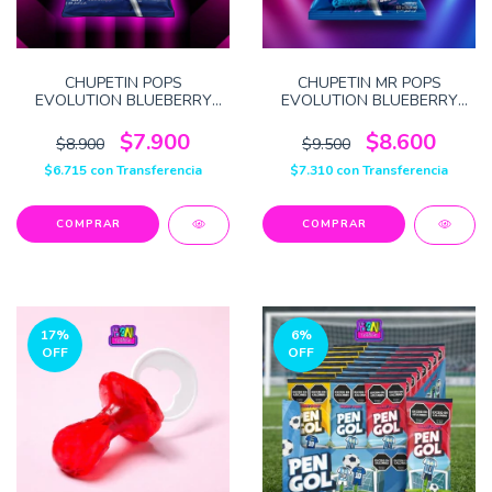
CHUPETIN POPS
CHUPETIN MR POPS
EVOLUTION BLUEBERRY
EVOLUTION BLUEBERRY
432G
18G 24U
$7.900
$8.600
$8.900
$9.500
$6.715
con
Transferencia
$7.310
con
Transferencia
17
%
6
%
OFF
OFF