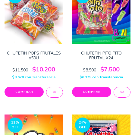
CHUPETIN POPS FRUTALES
CHUPETIN PITO PITO
x50U
FRUTAL X24
$10.200
$7.500
$11.500
$8.500
$8.670
con
Transferencia
$6.375
con
Transferencia
11
%
24
%
OFF
OFF