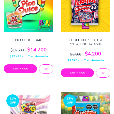
PICO DULCE X48
CHUPETIN PELOTITA
PINTALENGUA 450G
$14.700
$16.500
$4.200
$5.500
$12.495
con
Transferencia
$3.570
con
Transferencia
11
%
13
%
OFF
OFF