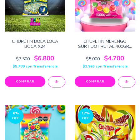
CHUPETIN BOLA LOCA
CHUPETIN MERENGO
BOCA X24
SURTIDO FRUTAL 400GRS
X50
$6.800
$4.700
$7.500
$5.000
$5.780
con
Transferencia
$3.995
con
Transferencia
6
%
17
%
OFF
OFF