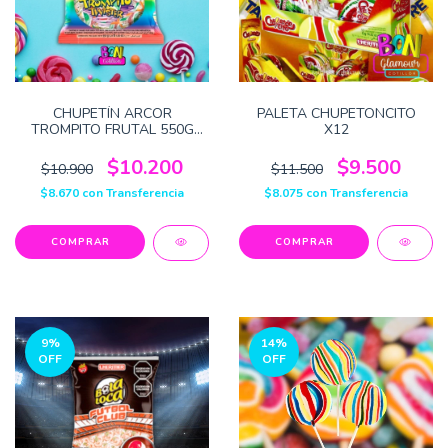
CHUPETÍN ARCOR
PALETA CHUPETONCITO
TROMPITO FRUTAL 550G
X12
X50U
$10.200
$9.500
$10.900
$11.500
$8.670
con
Transferencia
$8.075
con
Transferencia
9
%
14
%
OFF
OFF