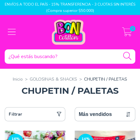
ENVÍOS A TODO EL PAÍS - 15% TRANSFERENCIA - 3 CUOTAS SIN INTERÉS
(Compra superior $50.000)
0
Inicio
>
GOLOSINAS & SNACKS
>
CHUPETIN / PALETAS
CHUPETIN / PALETAS
Filtrar
16
%
14
%