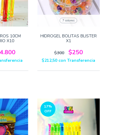
7 colores
EROS 10CM
HIDROGEL BOLITAS BLISTER
IO X10
X1
4.800
$250
$300
ansferencia
$212,50
con
Transferencia
17
%
OFF