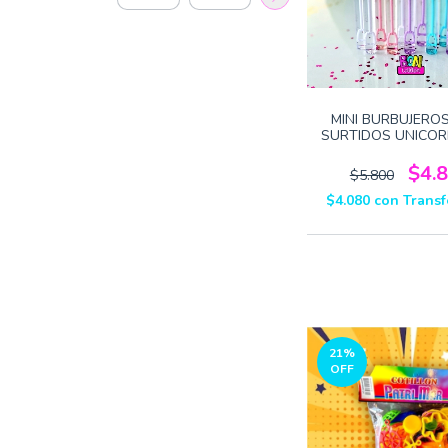
MINI BURBUJERO
SURTIDOS UNICOR
$4.
$5.800
$4.080
con
Transf
21
%
OFF