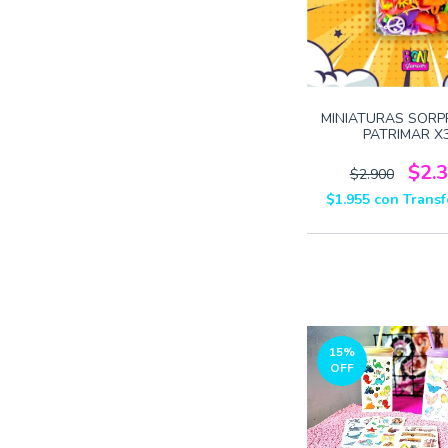
MINIATURAS SORP
PATRIMAR X
$2.
$2.900
$1.955
con
Transf
15
%
OFF