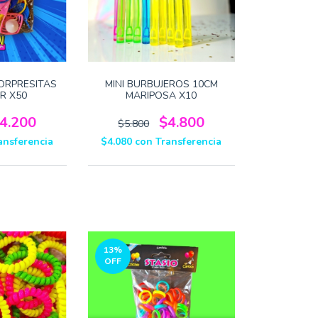
ORPRESITAS
MINI BURBUJEROS 10CM
R X50
MARIPOSA X10
4.200
$4.800
$5.800
ansferencia
$4.080
con
Transferencia
13
%
OFF