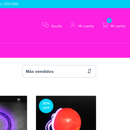
r $50.000)
0
Ayuda
Mi cuenta
Mi carrito
25
%
OFF