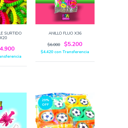
LE SURTIDO
ANILLO FLUO X36
 X20
$5.200
$6.000
4.900
$4.420
con
Transferencia
ansferencia
29
%
OFF