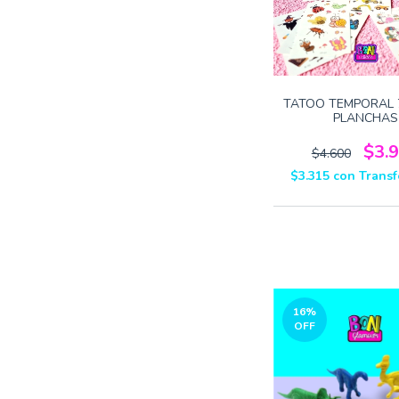
TATOO TEMPORAL 
PLANCHAS
$3.
$4.600
$3.315
con
Transf
16
%
OFF