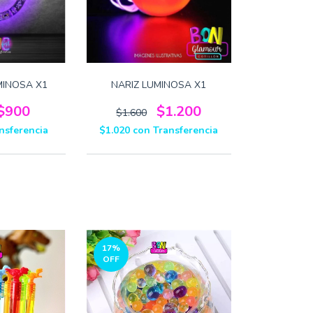
MINOSA X1
NARIZ LUMINOSA X1
$900
$1.200
$1.600
nsferencia
$1.020
con
Transferencia
17
%
OFF