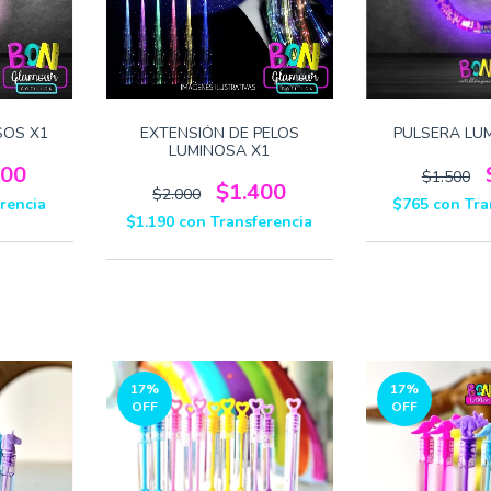
SOS X1
EXTENSIÓN DE PELOS
PULSERA LU
LUMINOSA X1
100
$1.500
$1.400
$2.000
rencia
$765
con
Tra
$1.190
con
Transferencia
17
%
17
%
OFF
OFF