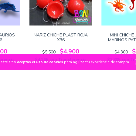
AURIOS
NARIZ CHICHE PLAST ROJA
MINI CHICHE
6
X36
MARINOS PAT
800
$4.900
$
$5.500
$4.300
erencia
$4.165
con
Transferencia
$2.805
con
Tr
este sitio
aceptás el uso de cookies
para agilizar tu experiencia de compra.
23
%
9
%
OFF
OFF