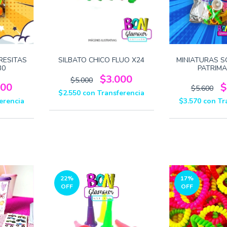
RESITAS
SILBATO CHICO FLUO X24
MINIATURAS S
30
PATRIMA
$3.000
$5.000
300
$
$5.600
$2.550
con
Transferencia
erencia
$3.570
con
Tr
22
%
17
%
OFF
OFF