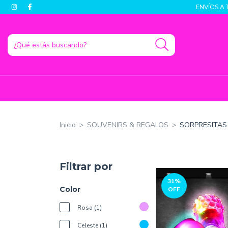
ENVÍOS A 
Inicio
>
SOUVENIRS & REGALOS
>
SORPRESITAS
Filtrar por
31
%
Color
OFF
Rosa (1)
Celeste (1)