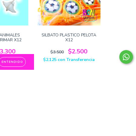
 ANIMALES
SILBATO PLASTICO PELOTA
RIMAR X12
X12
3.300
$2.500
$3.500
ansferencia
$2.125
con
Transferencia
ENTENDIDO
18
%
OFF