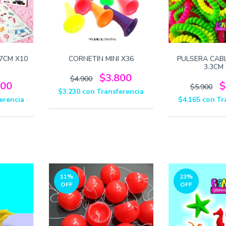
7CM X10
CORNETÍN MINI X36
PULSERA CAB
3.3CM
$3.800
$4.900
900
$
$5.900
$3.230
con
Transferencia
erencia
$4.165
con
Tr
11
%
23
%
OFF
OFF