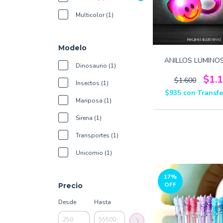
Multicolor (1)
Modelo
ANILLOS LUMINO
Dinosaurio (1)
$1.
$1.600
Insectos (1)
$935
con
Transfe
Mariposa (1)
Sirena (1)
Transportes (1)
Unicornio (1)
17
%
OFF
Precio
Desde
Hasta