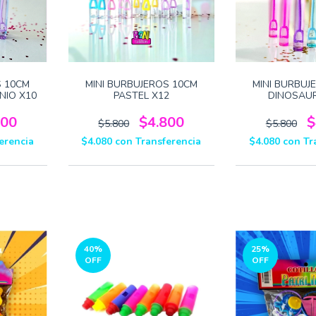
S 10CM
MINI BURBUJEROS 10CM
MINI BURBUJ
NIO X10
PASTEL X12
DINOSAUR
800
$4.800
$
$5.800
$5.800
erencia
$4.080
con
Transferencia
$4.080
con
Tr
40
%
25
%
OFF
OFF