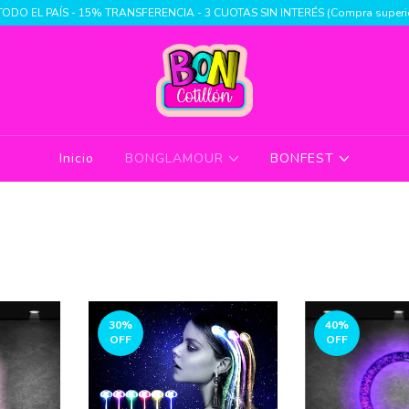
TODO EL PAÍS - 15% TRANSFERENCIA - 3 CUOTAS SIN INTERÉS (Compra superio
Inicio
BONGLAMOUR
BONFEST
30
%
40
%
OFF
OFF