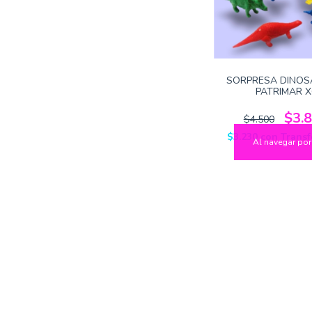
SORPRESA DINOS
PATRIMAR X
$3.
$4.500
$3.230
con
Transf
Al navegar por 
9
%
OFF